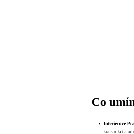
Co umí
Interiérové Pr
konstrukcí a omí