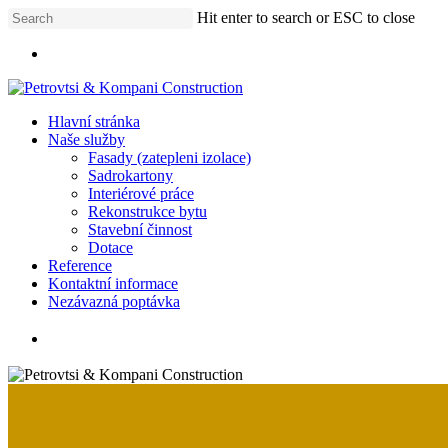
Skip
Hit enter to search or ESC to close
to
Close
main
Menu
Search
content
Menu
Hlavní stránka
Naše služby
Fasady (zatepleni izolace)
Sadrokartony
Interiérové práce
Rekonstrukce bytu
Stavební činnost
Dotace
Reference
Kontaktní informace
N
e
z
á
v
a
z
n
á
p
o
p
t
á
v
k
a
whatsapp
phone
email