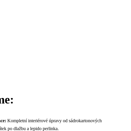
me:
áce
:
Kompletní interiérové úpravy od sádrokartonových
tek po dlažbu a lepido perlinka.