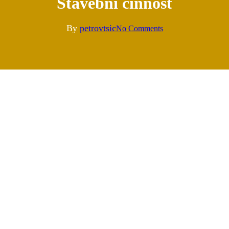
Stavební činnost
By
petrovtsic
No Comments