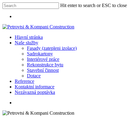
Skip
Hit enter to search or ESC to close
Clo
to
Close
Me
main
Menu
Search
content
Menu
Hlavní stránka
Naše služby
Fasady (zatepleni izolace)
Sadrokartony
Interiérové práce
Rekonstrukce bytu
Stavební činnost
Dotace
Reference
Kontaktní informace
N
e
z
á
v
a
z
n
á
p
o
p
t
á
v
k
a
whatsapp
phone
email