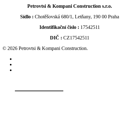
Petrovtsi & Kompani Construction s.r.o.
Sídlo :
Chotěšovská 680/1, Letňany, 190 00 Praha
Identifikační číslo :
17542511
DIČ :
CZ17542511
© 2026 Petrovtsi & Kompani Construction.
whatsapp
phone
email
Hlavní stránka
Naše služby
Reference
Fasady (zatepleni izolace)
Kontaktní informace
Sadrokartony
Interiérové práce
Nezávazná poptávka
Rekonstrukce bytu
Stavební činnost