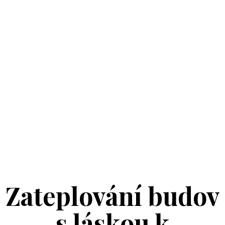
Petrovtsi & Kompani
Construction s.r.o.
Zateplování budov
s láskou k