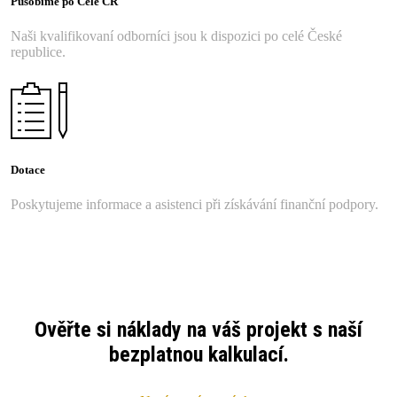
Působíme po Celé ČR
Naši kvalifikovaní odborníci jsou k dispozici po celé České
republice.
Dotace
Poskytujeme informace a asistenci při získávání finanční podpory.
Ověřte si náklady na váš projekt s naší
bezplatnou kalkulací.